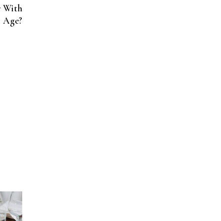
r With
Age?