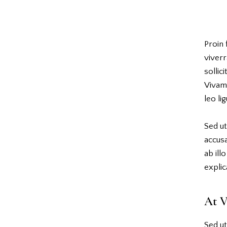
Proin 
viverr
sollic
Vivam
leo li
Sed ut
accus
ab ill
explic
At V
Sed ut