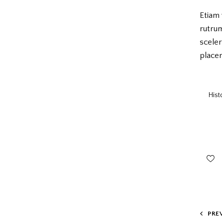
Etiam 
rutru
scele
placer
Hist
PRE