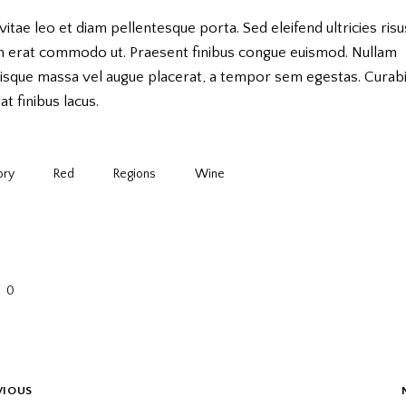
vitae leo et diam pellentesque porta. Sed eleifend ultricies risu
m erat commodo ut. Praesent finibus congue euismod. Nullam
risque massa vel augue placerat, a tempor sem egestas. Curabi
at finibus lacus.
ory
Red
Regions
Wine
0
VIOUS