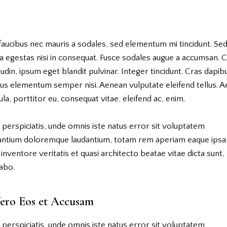
faucibus nec mauris a sodales, sed elementum mi tincidunt. Se
a egestas nisi in consequat. Fusce sodales augue a accumsan. 
itudin, ipsum eget blandit pulvinar. Integer tincidunt. Cras dapib
us elementum semper nisi. Aenean vulputate eleifend tellus. 
gula, porttitor eu, consequat vitae, eleifend ac, enim.
 perspiciatis, unde omnis iste natus error sit voluptatem
antium doloremque laudantium, totam rem aperiam eaque ipsa
o inventore veritatis et quasi architecto beatae vitae dicta sunt,
abo.
ero Eos et Accusam
 perspiciatis, unde omnis iste natus error sit voluptatem