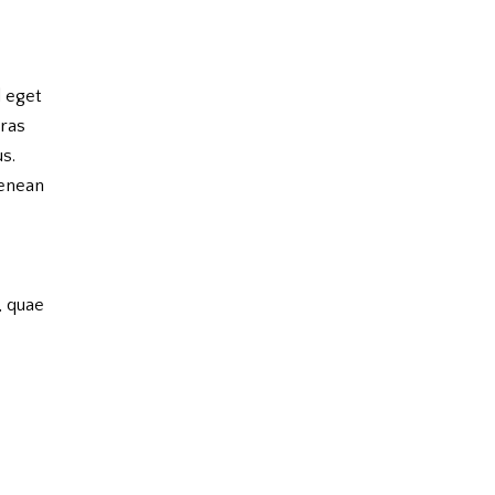
d eget
Cras
us.
Aenean
, quae