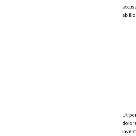
accus
ab ill
Ut per
dolor
invent