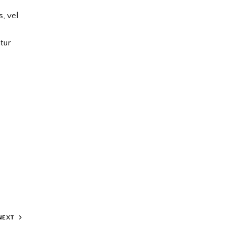
s, vel
tur
NEXT