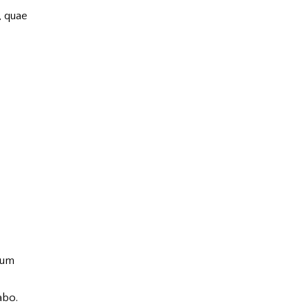
, quae
ium
abo.