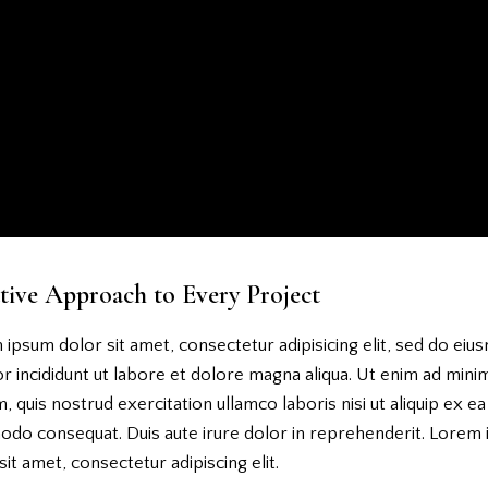
tive Approach to Every Project
ipsum dolor sit amet, consectetur adipisicing elit, sed do ei
 incididunt ut labore et dolore magna aliqua. Ut enim ad mini
, quis nostrud exercitation ullamco laboris nisi ut aliquip ex ea
do consequat. Duis aute irure dolor in reprehenderit. Lorem
sit amet, consectetur adipiscing elit.