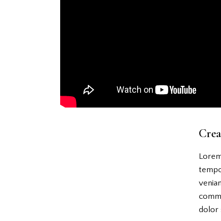
Crea
Lorem 
tempor
veniam
commo
dolor 