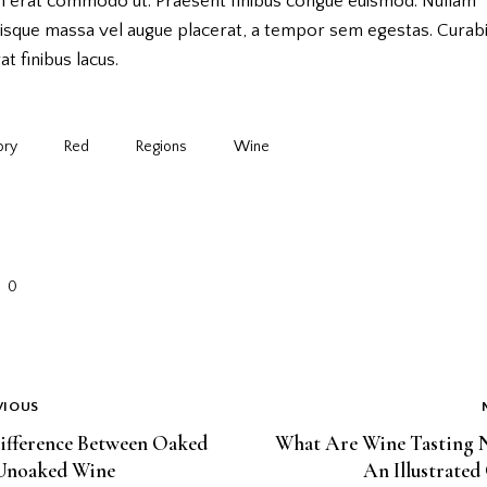
m erat commodo ut. Praesent finibus congue euismod. Nullam
risque massa vel augue placerat, a tempor sem egestas. Curabi
at finibus lacus.
ory
Red
Regions
Wine
0
VIOUS
ifference Between Oaked
What Are Wine Tasting 
Unoaked Wine
An Illustrated