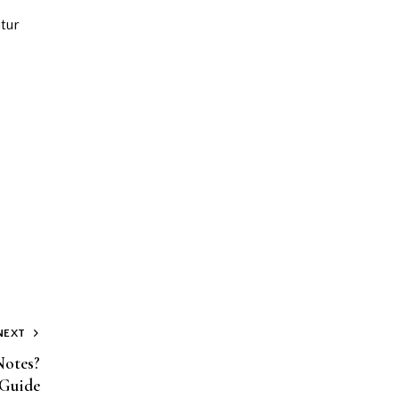
tur
NEXT
Notes?
 Guide