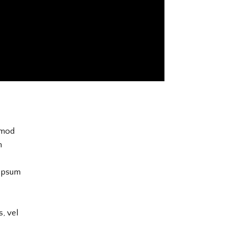
usmod
m
 ipsum
s, vel