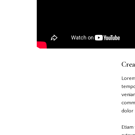
Crea
Lorem 
tempor
veniam
commo
dolor 
Etiam 