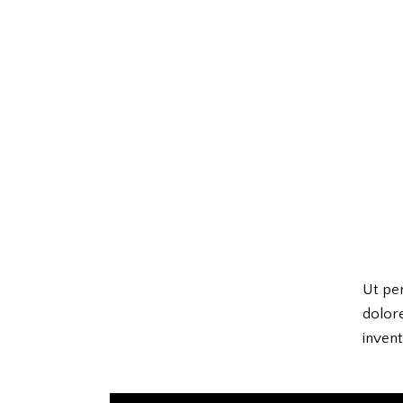
Ut per
dolor
invent