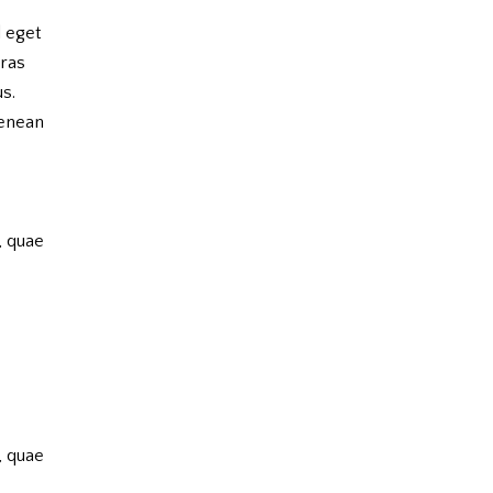
d eget
Cras
us.
Aenean
, quae
, quae