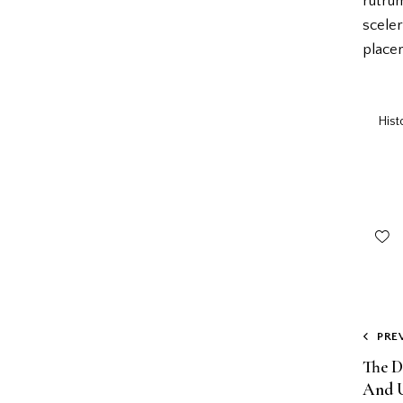
rutru
scele
placer
Hist
PRE
The D
And 