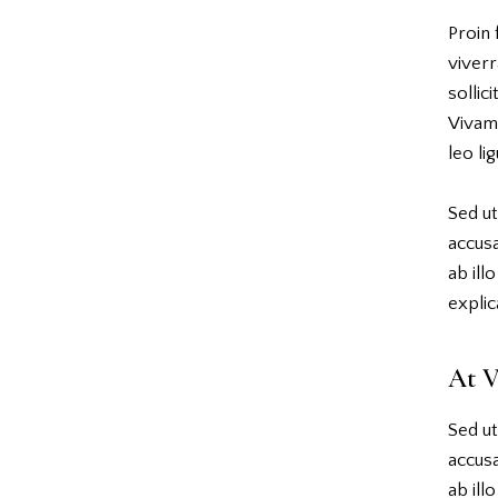
Proin 
viverr
sollic
Vivam
leo li
Sed ut
accus
ab ill
explic
At V
Sed ut
accus
ab ill