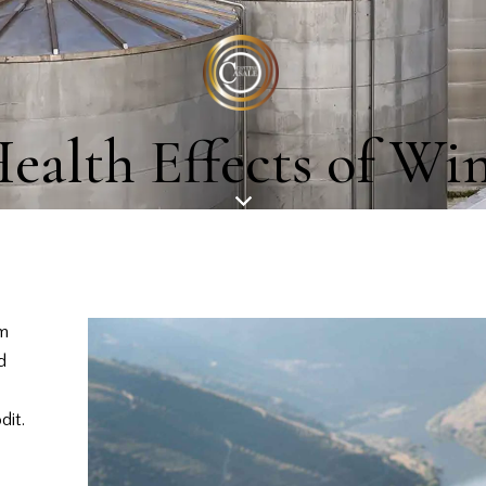
ealth Effects of Wi
em
d
dit.